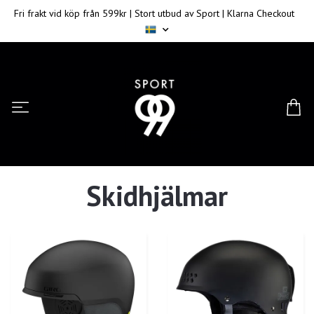
Fri frakt vid köp från 599kr | Stort utbud av Sport | Klarna Checkout
Skidhjälmar