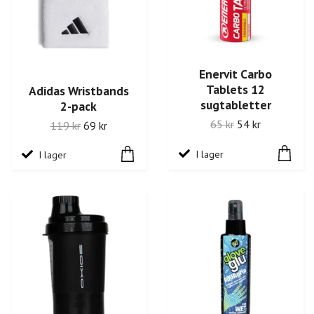
Enervit Carbo
Tablets 12
Adidas Wristbands
sugtabletter
2-pack
65 kr
54 kr
119 kr
69 kr
I lager
I lager