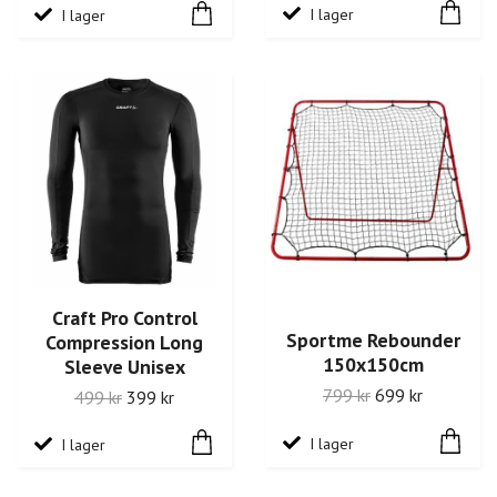
I lager
I lager
Craft Pro Control
Sportme Rebounder
Compression Long
150x150cm
Sleeve Unisex
799 kr
699 kr
499 kr
399 kr
I lager
I lager