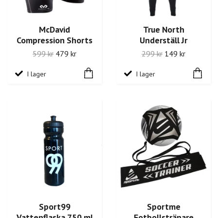
McDavid
True North
Compression Shorts
Underställ Jr
599 kr
479 kr
299 kr
149 kr
I lager
I lager
Sport99
Sportme
Vattenflaska 750 ml
Fotbollstränare