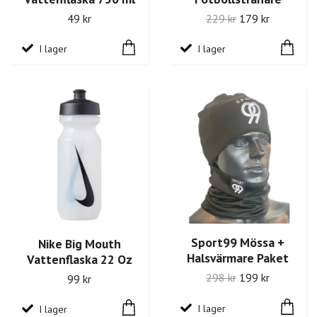
49 kr
229 kr
179 kr
I lager
I lager
Sport99 Mössa +
Nike Big Mouth
Halsvärmare Paket
Vattenflaska 22 Oz
298 kr
199 kr
99 kr
I lager
I lager