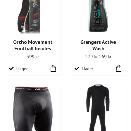
Ortho Movement
Grangers Active
Football Insoles
Wash
399 kr
229 kr
169 kr
I lager
I lager