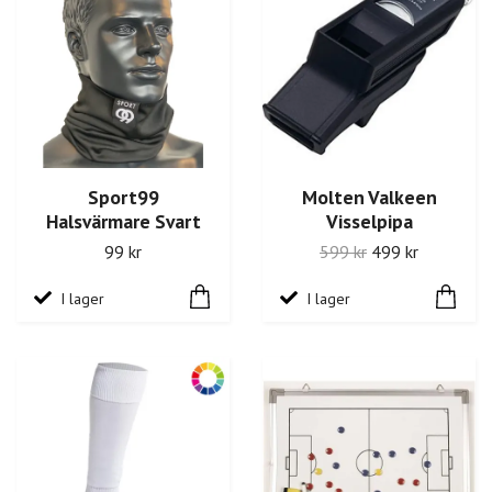
Sport99
Molten Valkeen
Halsvärmare Svart
Visselpipa
99 kr
599 kr
499 kr
I lager
I lager