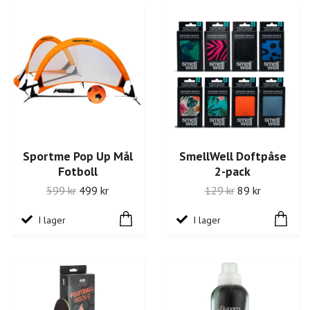
Sportme Pop Up Mål
SmellWell Doftpåse
Fotboll
2-pack
599 kr
499 kr
129 kr
89 kr
I lager
I lager