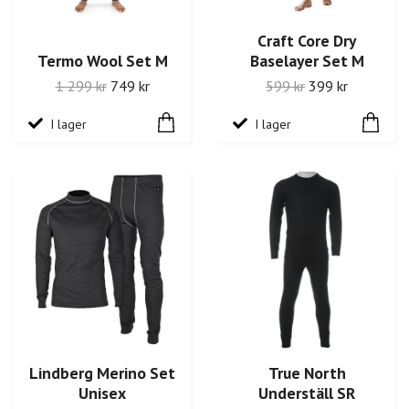
Craft Core Dry
Termo Wool Set M
Baselayer Set M
1 299 kr
749 kr
599 kr
399 kr
I lager
I lager
Lindberg Merino Set
True North
Unisex
Underställ SR