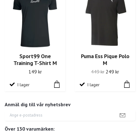
Sport99 One
Puma Ess Pique Polo
Training T-Shirt M
M
149 kr
449 kr
249 kr
I lager
I lager
Anmäl dig till vår nyhetsbrev
Över 130 varumärken: