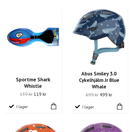
Abus Smiley 3.0
Sportme Shark
Cykelhjälm Jr Blue
Whistle
Whale
139 kr
119 kr
699 kr
499 kr
I lager
I lager