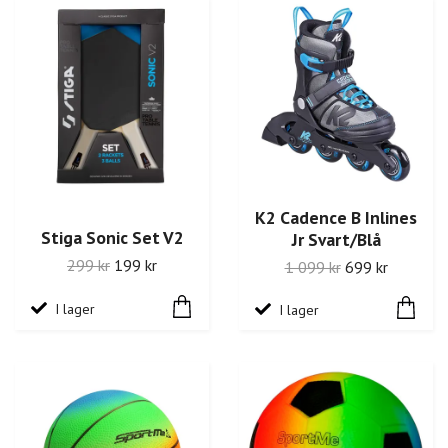
K2 Cadence B Inlines
Stiga Sonic Set V2
Jr Svart/Blå
299 kr
199 kr
1 099 kr
699 kr
I lager
I lager