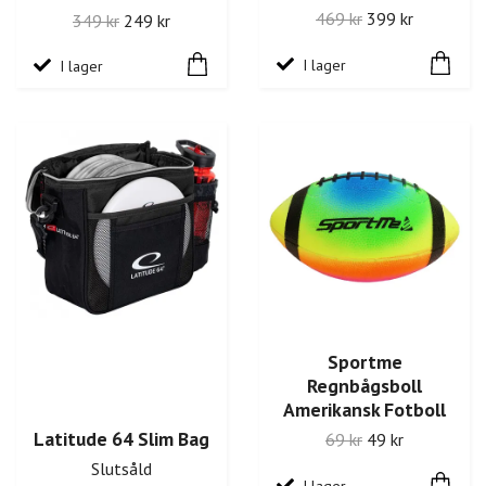
469 kr
399 kr
349 kr
249 kr
I lager
I lager
Sportme
Regnbågsboll
Amerikansk Fotboll
Latitude 64 Slim Bag
69 kr
49 kr
Slutsåld