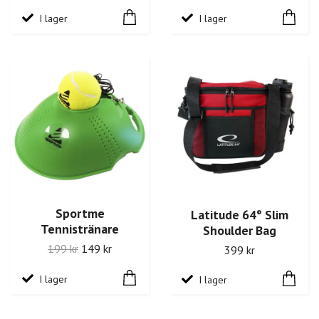
I lager
I lager
Sportme
Latitude 64° Slim
Tennistränare
Shoulder Bag
199 kr
149 kr
399 kr
I lager
I lager