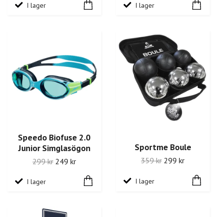
I lager
I lager
Speedo Biofuse 2.0
Sportme Boule
Junior Simglasögon
359 kr
299 kr
299 kr
249 kr
I lager
I lager