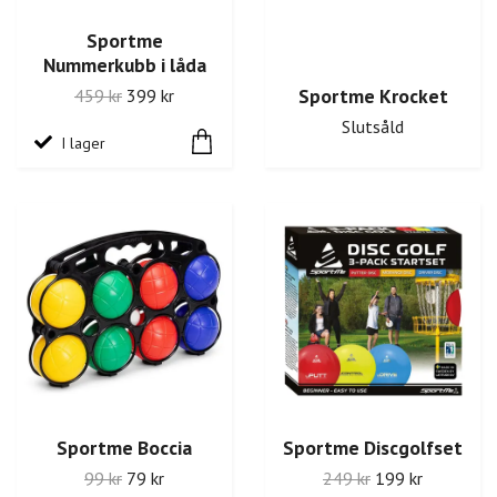
Sportme
Nummerkubb i låda
Sportme Krocket
459 kr
399 kr
Slutsåld
I lager
Sportme Boccia
Sportme Discgolfset
99 kr
79 kr
249 kr
199 kr