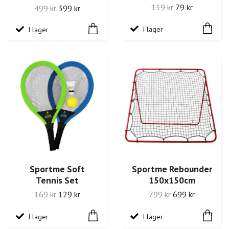
119 kr
79 kr
499 kr
399 kr
I lager
I lager
Sportme Soft
Sportme Rebounder
Tennis Set
150x150cm
169 kr
129 kr
799 kr
699 kr
I lager
I lager