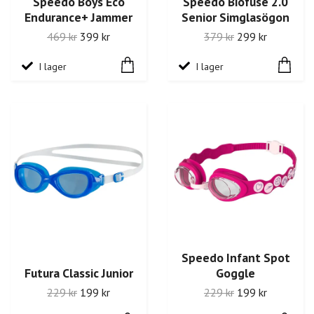
Speedo Boys Eco
Speedo Biofuse 2.0
Endurance+ Jammer
Senior Simglasögon
469 kr
399 kr
379 kr
299 kr
I lager
I lager
Speedo Infant Spot
Futura Classic Junior
Goggle
229 kr
199 kr
229 kr
199 kr