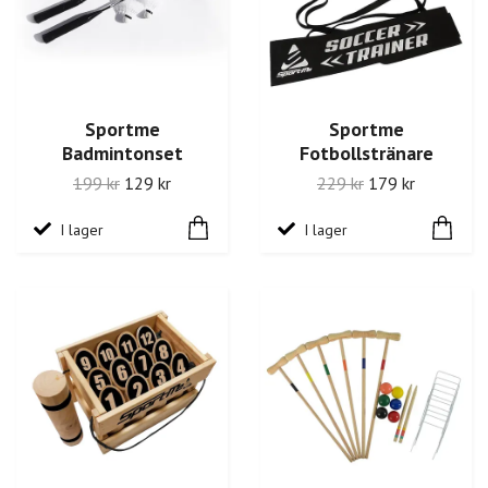
Sportme
Sportme
Badmintonset
Fotbollstränare
199 kr
129 kr
229 kr
179 kr
I lager
I lager