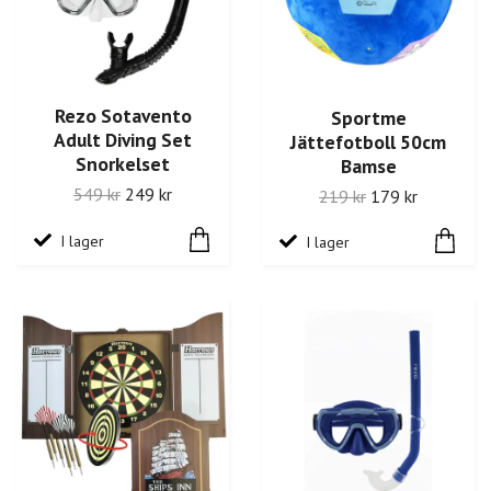
Rezo Sotavento
Sportme
Adult Diving Set
Jättefotboll 50cm
Snorkelset
Bamse
549 kr
249 kr
219 kr
179 kr
I lager
I lager