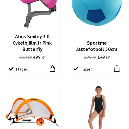
Abus Smiley 3.0
Cykelhjälm Jr Pink
Sportme
Butterfly
Jättefotboll 50cm
699 kr
499 kr
199 kr
149 kr
I lager
I lager