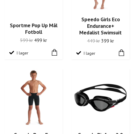
Speedo Girls Eco
Sportme Pop Up Mål
Endurance+
Fotboll
Medalist Swimsuit
599 kr
499 kr
449 kr
399 kr
I lager
I lager