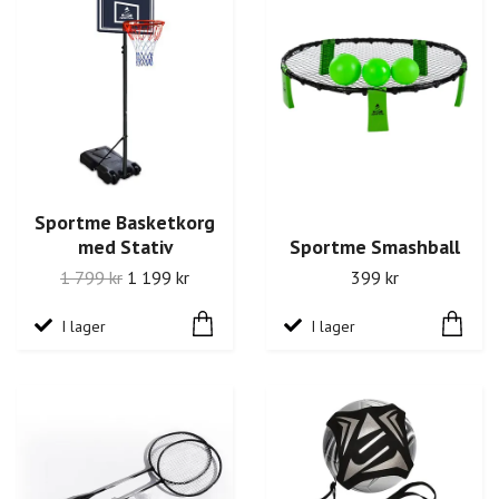
Sportme Basketkorg
med Stativ
Sportme Smashball
1 799 kr
1 199 kr
399 kr
I lager
I lager