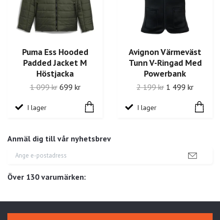
Puma Ess Hooded
Avignon Värmeväst
Padded Jacket M
Tunn V-Ringad Med
Höstjacka
Powerbank
1 099 kr
699 kr
2 199 kr
1 499 kr
I lager
I lager
Anmäl dig till vår nyhetsbrev
Över 130 varumärken: