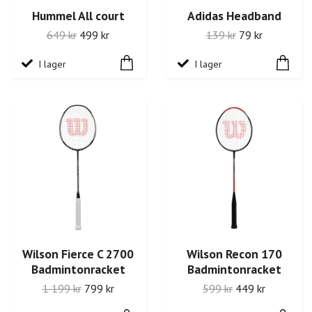
Hummel All court
Adidas Headband
649 kr
499 kr
139 kr
79 kr
I lager
I lager
Wilson Fierce C 2700
Wilson Recon 170
Badmintonracket
Badmintonracket
1 199 kr
799 kr
599 kr
449 kr