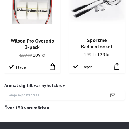
Sportme
Wilson Pro Overgrip
Badmintonset
3-pack
199 kr
129 kr
109 kr
109 kr
I lager
I lager
Anmäl dig till vår nyhetsbrev
Över 130 varumärken: