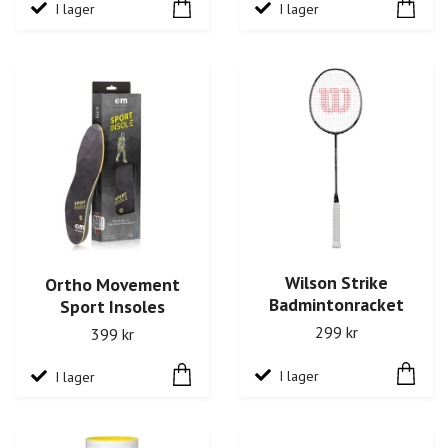
I lager
I lager
Wilson Strike
Ortho Movement
Badmintonracket
Sport Insoles
299 kr
399 kr
I lager
I lager