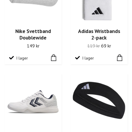
Nike Svettband
Adidas Wristbands
Doublewide
2-pack
149 kr
119 kr
69 kr
I lager
I lager