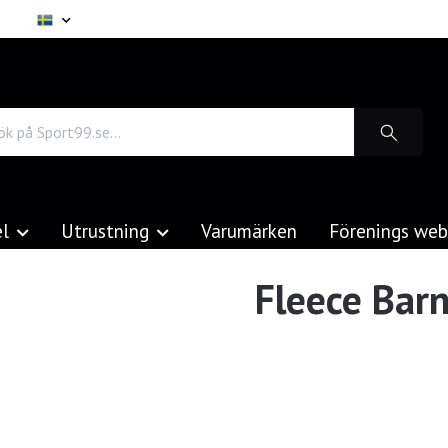
el
Utrustning
Varumärken
Förenings we
Fleece Bar