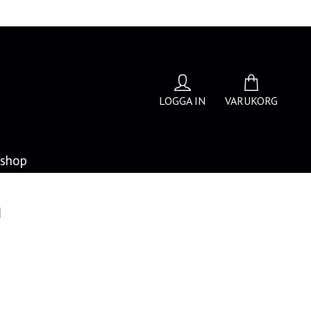
LOGGA IN
VARUKORG
bshop
n