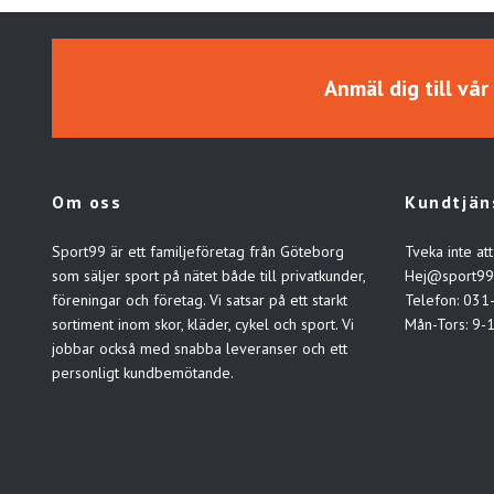
Anmäl dig till vå
Om oss
Kundtjän
Sport99 är ett familjeföretag från Göteborg
Tveka inte att
som säljer sport på nätet både till privatkunder,
Hej@sport99
föreningar och företag. Vi satsar på ett starkt
Telefon: 031
sortiment inom skor, kläder, cykel och sport. Vi
Mån-Tors: 9-
jobbar också med snabba leveranser och ett
personligt kundbemötande.