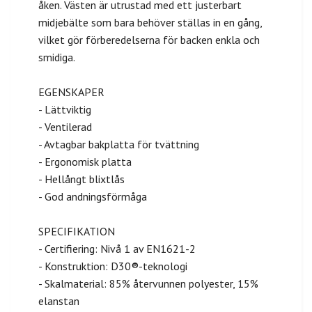
åken. Västen är utrustad med ett justerbart
midjebälte som bara behöver ställas in en gång,
vilket gör förberedelserna för backen enkla och
smidiga.
EGENSKAPER
- Lättviktig
- Ventilerad
- Avtagbar bakplatta för tvättning
- Ergonomisk platta
- Hellångt blixtlås
- God andningsförmåga
SPECIFIKATION
- Certifiering: Nivå 1 av EN1621-2
- Konstruktion: D30®-teknologi
- Skalmaterial: 85% återvunnen polyester, 15%
elanstan