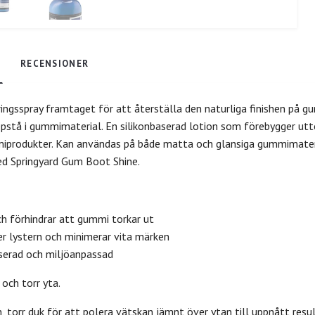
RECENSIONER
ringsspray framtaget för att återställa den naturliga finishen på 
ppstå i gummimaterial. En silikonbaserad lotion som förebygger ut
iprodukter. Kan användas på både matta och glansiga gummimateria
d Springyard Gum Boot Shine.
h förhindrar att gummi torkar ut
er lystern och minimerar vita märken
serad och miljöanpassad
 och torr yta.
n, torr duk för att polera vätskan jämnt över ytan till uppnått resul