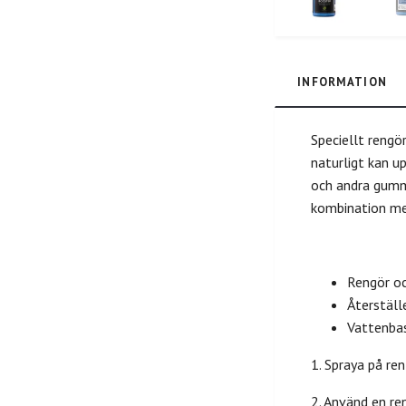
INFORMATION
Speciellt rengö
naturligt kan u
och andra gumm
kombination me
Rengör oc
Återställ
Vattenba
1. Spraya på ren
2. Använd en re