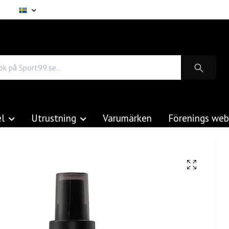
el
Utrustning
Varumärken
Förenings we