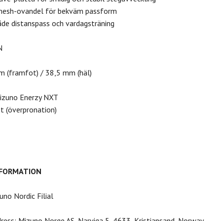
 mesh-ovandel för bekväm passform
åde distanspass och vardagsträning
N
m (framfot) / 38,5 mm (häl)
Mizuno Enerzy NXT
et (överpronation)
NFORMATION
uno Nordic Filial
dress: Mizuno Norge AS, Narviga 5, 4633, Kristiansand, Norway