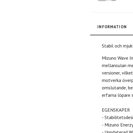
INFORMATION
Stabil och mju
Mizuno Wave In
mellansulan med
versioner, vilk
motverka överp
omslutande, bek
erfarna löpare 
EGENSKAPER
- Stabilitetsde
- Mizuno Enerz
- Uppdaterad Wa