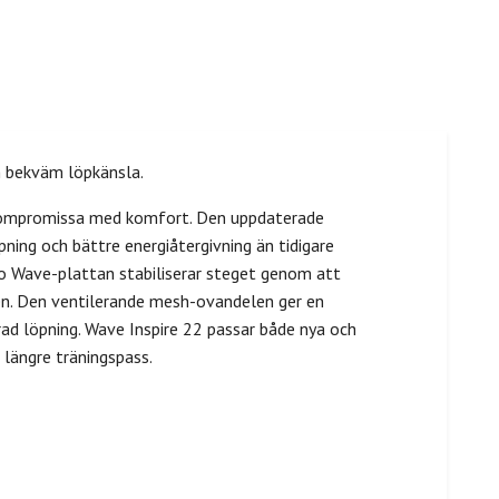
h bekväm löpkänsla.
t kompromissa med komfort. Den uppdaterade
ing och bättre energiåtergivning än tidigare
no Wave-plattan stabiliserar steget genom att
en. Den ventilerande mesh-ovandelen ger en
ad löpning. Wave Inspire 22 passar både nya och
 längre träningspass.