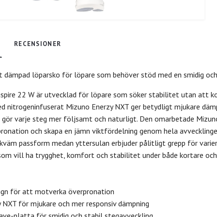
RECENSIONER
kt dämpad löparsko för löpare som behöver stöd med en smidig oc
spire 22 W är utvecklad för löpare som söker stabilitet utan at
 nitrogeninfuserat Mizuno Enerzy NXT ger betydligt mjukare dämpn
et gör varje steg mer följsamt och naturligt. Den omarbetade Mizu
ronation och skapa en jämn viktfördelning genom hela avveckling
väm passform medan yttersulan erbjuder pålitligt grepp för varier
som vill ha trygghet, komfort och stabilitet under både kortare och
sign för att motverka överpronation
y NXT för mjukare och mer responsiv dämpning
ve-platta för smidig och stabil stegavveckling