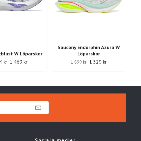
Saucony Endorphin Azura W
cblast W Löparskor
Löparskor
Mi
1 469 kr
1 329 kr
9 kr
1 899 kr
Sociala medier