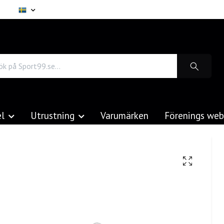
el
Utrustning
Varumärken
Förenings we