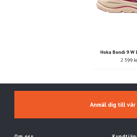
Hoka Bondi 9 W 
2 399 k
Anmäl dig till vå
Om oss
Kundtjän