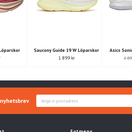
Löparskor
Saucony Guide 19 W Löparskor
Asics Soni
r
1 899 kr
2 09
r nyhetsbrev
st
Fotmeny