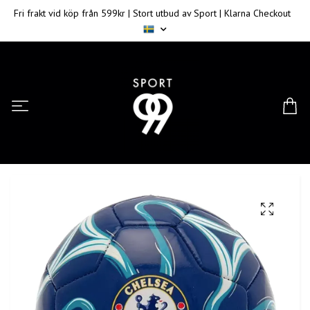
Fri frakt vid köp från 599kr | Stort utbud av Sport | Klarna Checkout