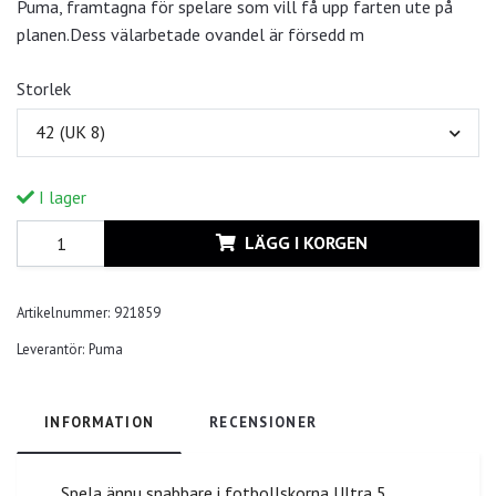
Puma, framtagna för spelare som vill få upp farten ute på
planen.Dess välarbetade ovandel är försedd m
Storlek
42 (UK 8)
I lager
LÄGG I KORGEN
Artikelnummer:
921859
Leverantör:
Puma
INFORMATION
RECENSIONER
Spela ännu snabbare i fotbollskorna Ultra 5