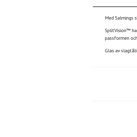
Med Salmings s
SplitVision™ ha
passformen oc
Glas av slagtå