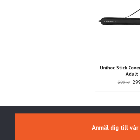
Unihoc Stick Cove
Adult
299
399 kr
Anmäl dig till vå