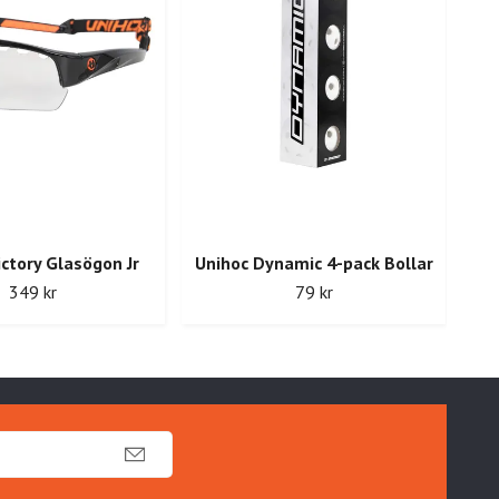
ictory Glasögon Jr
Unihoc Dynamic 4-pack Bollar
U
349 kr
79 kr