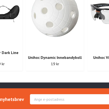
r Dark Line
Unihoc Dynamic Innebandyboll
Unihoc V
 kr
19 kr
r nyhetsbrev