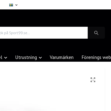
el
Utrustning
Varumärken
Förenings we