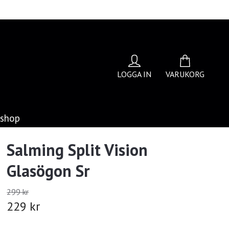
LOGGA IN
VARUKORG
bshop
Salming Split Vision
Glasögon Sr
299 kr
229 kr