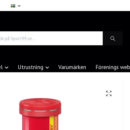
el
Utrustning
Varumärken
Förenings we