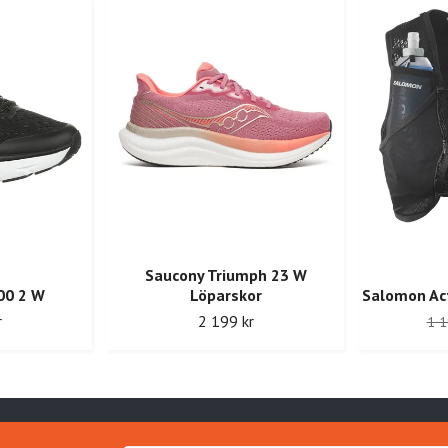
Saucony Triumph 23 W
00 2 W
Löparskor
Salomon Act
r
2 199 kr
1 1