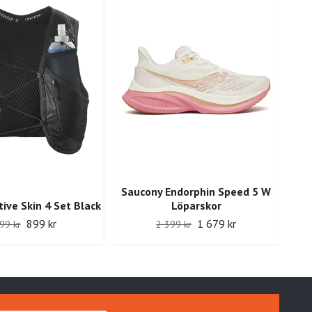
Saucony Endorphin Speed 5 W
ive Skin 4 Set Black
Löparskor
Hok
899 kr
1 679 kr
99 kr
2 399 kr