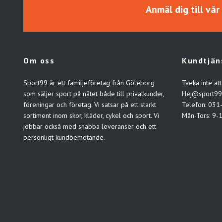
Anmäl dig till vå
Om oss
Kundtjän
Sport99 är ett familjeföretag från Göteborg
Tveka inte att
som säljer sport på nätet både till privatkunder,
Hej@sport99
föreningar och företag. Vi satsar på ett starkt
Telefon: 031
sortiment inom skor, kläder, cykel och sport. Vi
Mån-Tors: 9-
jobbar också med snabba leveranser och ett
personligt kundbemötande.