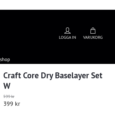
LOGGA IN
VARUKORG
bshop
Craft Core Dry Baselayer Set
W
599 kr
399 kr