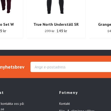
no Set W
True North Underställ SR
Grange
9 kr
149 kr
299 kr
14
r nyhetsbrev
st
Fotmeny
 kontakta oss på:
Kontakt
.se
Köp- & allmänna villkor