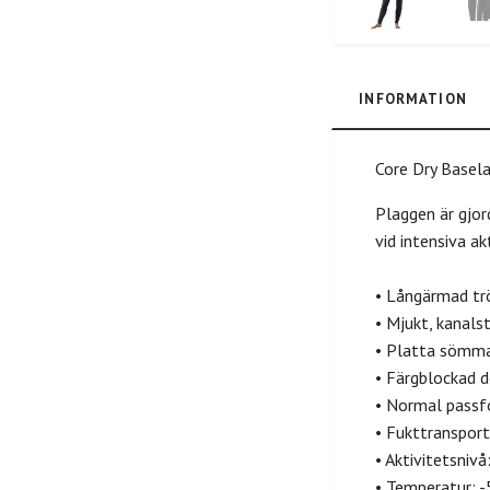
INFORMATION
Core Dry Basela
Plaggen är gjor
vid intensiva a
• Långärmad tr
• Mjukt, kanals
• Platta sömma
• Färgblockad d
• Normal pass
• Fukttransport
• Aktivitetsnivå
• Temperatur: -5