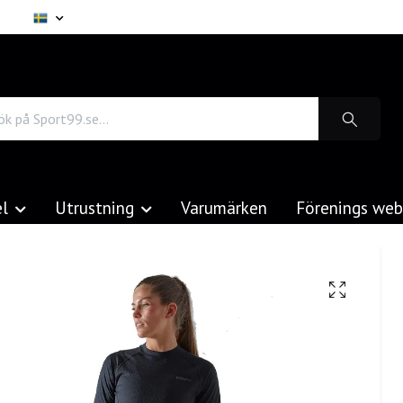
el
Utrustning
Varumärken
Förenings we