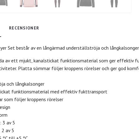
RECENSIONER
yer Set består av en långärmad underställströja och långkalsonger s
da av ett mjukt, kanalstickat funktionsmaterial som ger effektiv f
ktiviteter. Platta sömmar följer kroppens rörelser och ger god komf
öja och långkalsonger
tickat funktionsmaterial med effektiv fukttransport
r som följer kroppens rörelser
esign
form
: 3 av 5
: 2 av 5
 ºC till +5 ºC