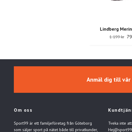
Lindberg Meri
79
1 199 kr
Anmäl dig till vå
Om oss
Kundtjän
Sport99 är ett familjeföretag från Göteborg
Tveka inte att
som säljer sport på nätet både till privatkunder,
Hej@sport99