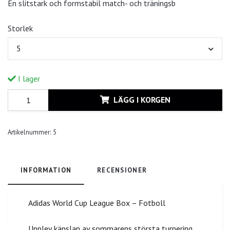
En slitstark och formstabil match- och träningsb
Storlek
5
I lager
LÄGG I KORGEN
Artikelnummer:
5
INFORMATION
RECENSIONER
Adidas World Cup League Box – Fotboll
Upplev känslan av sommarens största turnering