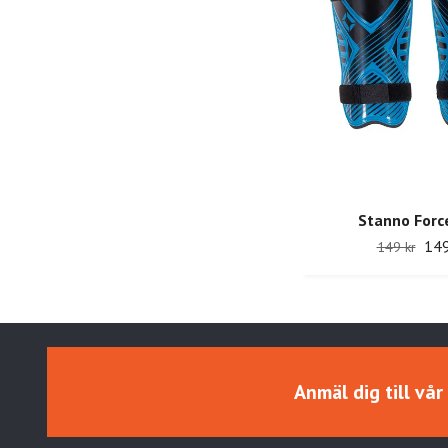
Stanno Force
149
149 kr
Anmäl dig till vå