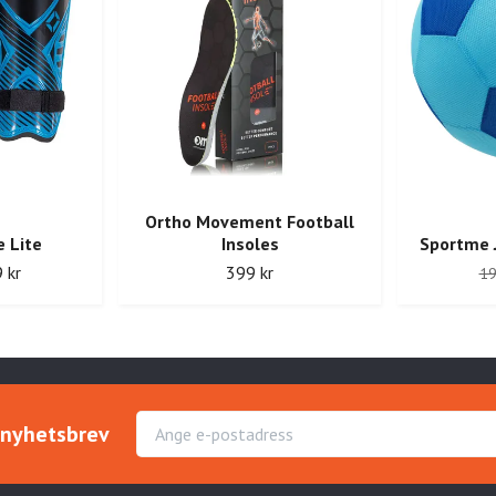
Ortho Movement Football
 Lite
Insoles
Sportme 
 kr
399 kr
19
r nyhetsbrev