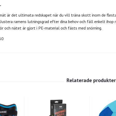
ät är det ultimata redskapet när du vill träna skott inom de flesta
. Justera ramens lutningsgrad efter dina behov och fäll enkelt ihop
rör och nätet är gjort i PE-material och fästs med snörning.
50