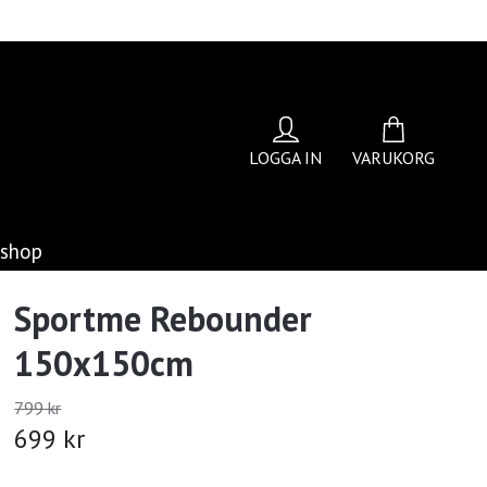
LOGGA IN
VARUKORG
bshop
Sportme Rebounder
150x150cm
799 kr
699 kr