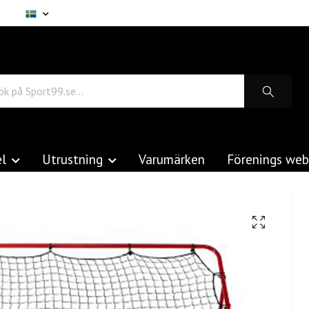
el
Utrustning
Varumärken
Förenings we