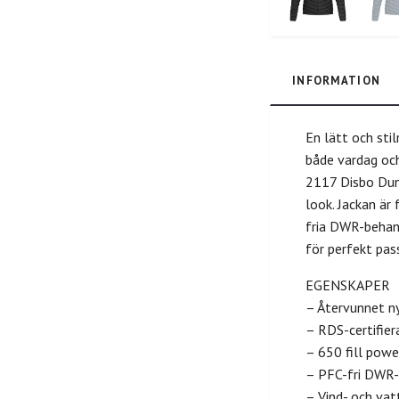
INFORMATION
En lätt och sti
både vardag och
2117 Disbo Dunj
look. Jackan är
fria DWR-behand
för perfekt pas
EGENSKAPER
– Återvunnet n
– RDS-certifie
– 650 fill powe
– PFC-fri DWR-
– Vind- och va