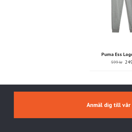
Puma Ess Log
249
599 kr
Anmäl dig till vå