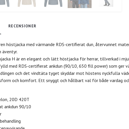
RECENSIONER
lren höstjacka med värmande RDS-certifierat dun, återvunnet mate
 äventyr.
acka H är en elegant och lätt höstjacka för herrar, tillverkad i mj
 fylld med RDS-certifierat ankdun (90/10, 650 fill power) som ger 
lingen och det vindtäta tyget skyddar mot höstens nyckfulla väder.
sform och komfort. Ett snyggt och hållbart val för både vardag oc
ylon, 20D 420T
rat ankdun 90/10
r
behandling
ttenavvisande