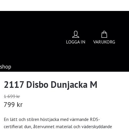
LOGGA IN
VARUKORG
bshop
2117 Disbo Dunjacka M
1 699 kr
799 kr
En lätt och stilren höstjacka med värmande RDS-
certifierat dun, återvunnet material och väderskyddande