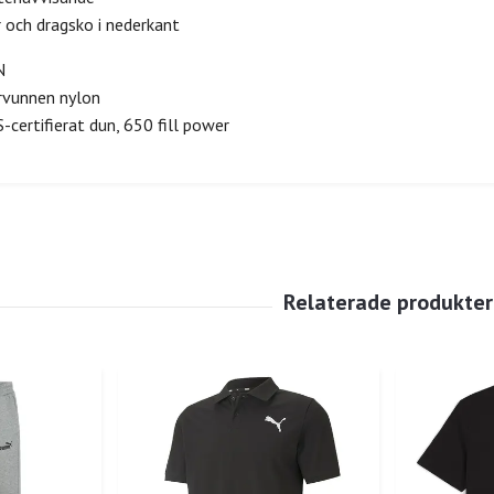
r och dragsko i nederkant
N
rvunnen nylon
-certifierat dun, 650 fill power