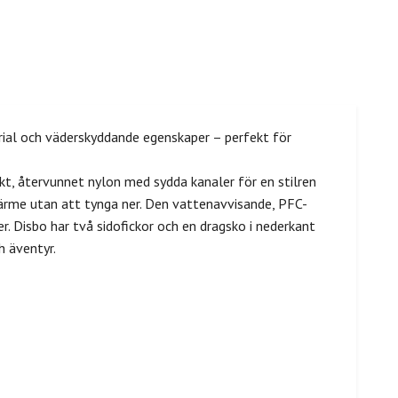
rial och väderskyddande egenskaper – perfekt för
ukt, återvunnet nylon med sydda kanaler för en stilren
värme utan att tynga ner. Den vattenavvisande, PFC-
 Disbo har två sidofickor och en dragsko i nederkant
h äventyr.