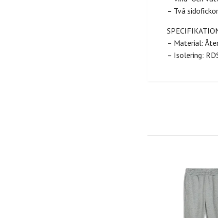
– Två sidoficko
SPECIFIKATIO
– Material: Åte
– Isolering: RDS