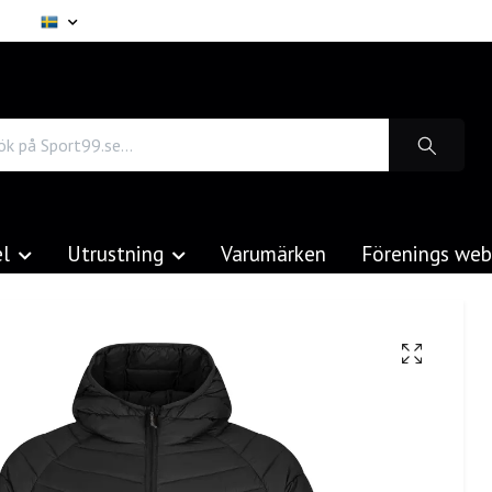
el
Utrustning
Varumärken
Förenings we