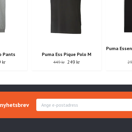
Puma Essent
o Pants
Puma Ess Pique Polo M
 kr
249 kr
449 kr
29
r nyhetsbrev