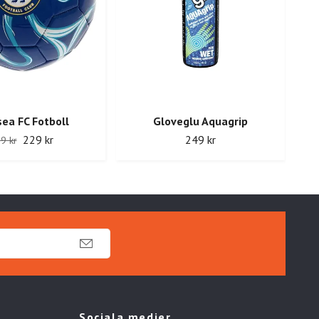
P
ea FC Fotboll
Gloveglu Aquagrip
229 kr
249 kr
9 kr
Sociala medier