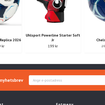
Uhlsport Powerline Starter Soft
Replica 2026
Jr
Chels
 kr
199 kr
29
r nyhetsbrev
st
Fotmeny