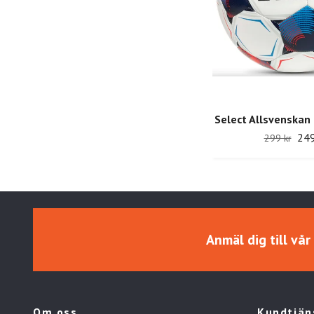
Select Allsvenskan 
249
299 kr
Anmäl dig till vå
Om oss
Kundtjän