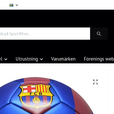
el
Utrustning
Varumärken
Förenings we